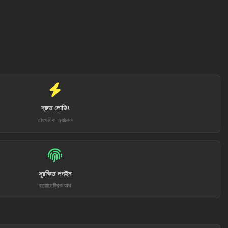
দ্রুত লোডিং
তাৎক্ষণিক অ্যাক্সেস
সুরক্ষিত লগইন
বায়োমেট্রিক অথ