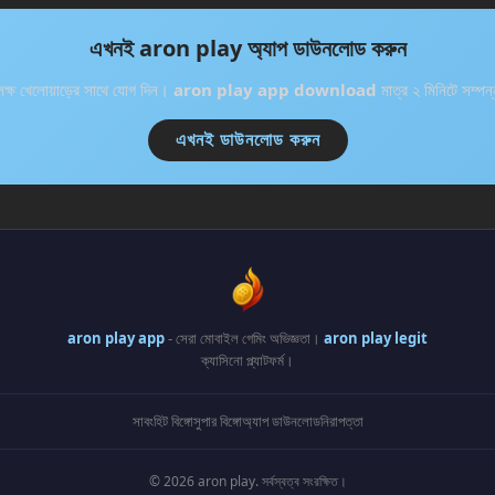
এখনই aron play অ্যাপ ডাউনলোড করুন
লক্ষ খেলোয়াড়ের সাথে যোগ দিন।
aron play app download
মাত্র ২ মিনিটে সম্পন্
এখনই ডাউনলোড করুন
aron play app
- সেরা মোবাইল গেমিং অভিজ্ঞতা।
aron play legit
ক্যাসিনো প্ল্যাটফর্ম।
সাবং
হিট বিঙ্গো
সুপার বিঙ্গো
অ্যাপ ডাউনলোড
নিরাপত্তা
© 2026 aron play. সর্বস্বত্ব সংরক্ষিত।