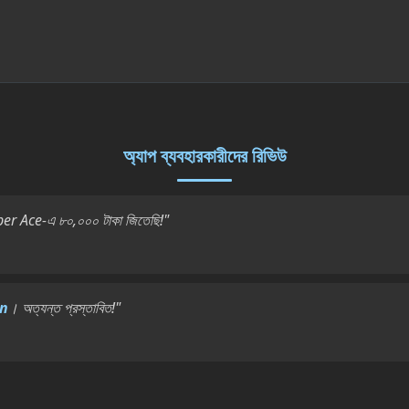
অ্যাপ ব্যবহারকারীদের রিভিউ
er Ace-এ ৮০,০০০ টাকা জিতেছি!"
in
। অত্যন্ত প্রস্তাবিত!"