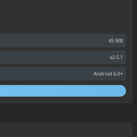
45 MB
v2.5.1
Android 6.0+