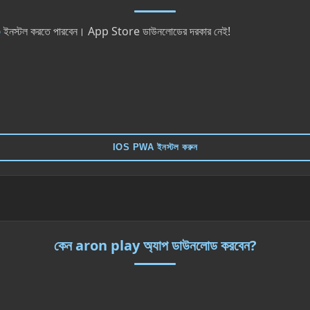
p
ইনস্টল করতে পারবেন। App Store ডাউনলোডের দরকার নেই!
IOS PWA ইনস্টল করুন
কেন aron play অ্যাপ ডাউনলোড করবেন?