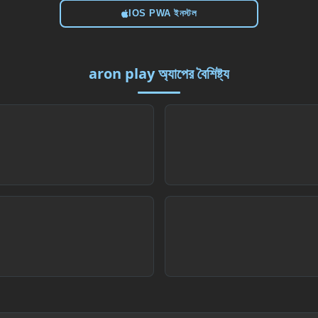
IOS PWA ইনস্টল
aron play অ্যাপের বৈশিষ্ট্য