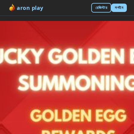
aron play
রেজিস্টার
লগইন