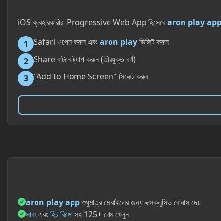
iOS ব্যবহারকারীরা Progressive Web App হিসেবে
aron play ap
Safari ওপেন করুন এবং
aron play
ভিজিট করুন
1
Share বাটনে ট্যাপ করুন (তীরযুক্ত বর্গ)
2
"Add to Home Screen" সিলেক্ট করুন
3
aron play app
শুধুমাত্র মোবাইলের জন্য এক্সক্লুসিভ বোনাস দেয়
সাবং
এবং
হিট বিঙ্গো
সহ 125+ গেম খেলুন