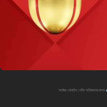
সর্বোচ্চ মোবাইল গেমিং অভিজ্ঞতার জন্য