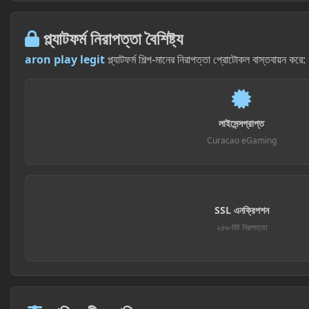
প্ল্যাটফর্ম নিরাপত্তা বৈশিষ্ট্য
aron play legit
প্ল্যাটফর্ম শিল্প-মানের নিরাপত্তা প্রোটোকল বাস্তবায়ন করে:
লাইসেন্সপ্রাপ্ত
Curacao eGaming
SSL এনক্রিপশন
২৫৬-বিট নিরাপত্তা