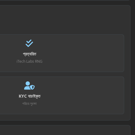
প্রত্যয়িত
iTech Labs RNG
KYC যাচাইকৃত
পরিচয় সুরক্ষা