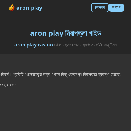
aron play
নিবন্ধন
লগইন
aron play নিরাপত্তা গাইড
aron play casino
খেলোয়াড়দের জন্য সুরক্ষিত গেমিং অনুশীলন
হার্য। প্রতিটি খেলোয়াড়ের জন্য এখানে কিছু গুরুত্বপূর্ণ নিরাপত্তা ব্যবস্থা রয়েছে:
্যবহার করুন