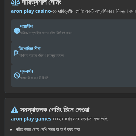
দায়িত্বশীল গেমিং
aron play casino
-তে দায়িত্বশীল গেমিং একটি অগ্রাধিকার। নিয়ন্ত্রণ বজায়
সময়সীমা
দৈনিক/সাপ্তাহিক সেশন সীমা নির্ধারণ করুন
ডিপোজিট সীমা
আপনার ব্যয়ের পরিমাণ নিয়ন্ত্রণ করুন
স্ব-বর্জন
অস্থায়ী বা স্থায়ী বিরতি
সমস্যাজনক গেমিং চিনে নেওয়া
aron play games
ব্যবহার করার সময় সতর্কতা লক্ষণগুলি:
পরিকল্পনার চেয়ে বেশি সময় বা অর্থ ব্যয় করা